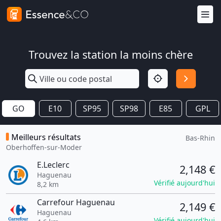
Trouvez la station la moins chère
GO
E10
SP95
SP98
E85
GPL
Meilleurs résultats
Bas-Rhin
Oberhoffen-sur-Moder
E.Leclerc
2,148 €
Haguenau
Vérifié aujourd'hui
8,2 km
Carrefour Haguenau
2,149 €
Haguenau
Vérifié aujourd'hui