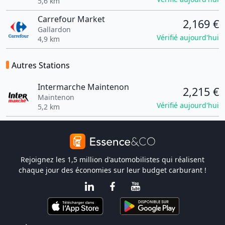
5,6 km
Carrefour Market
2,169 €
Gallardon
Vérifié aujourd'hui
4,9 km
Autres Stations
Intermarche Maintenon
2,215 €
Maintenon
Vérifié aujourd'hui
5,2 km
Rejoignez les 1,5 million d'automobilistes qui réalisent
chaque jour des économies sur leur budget carburant !