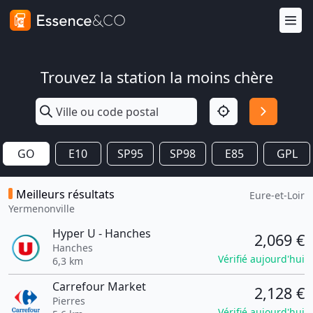
Trouvez la station la moins chère
GO
E10
SP95
SP98
E85
GPL
Meilleurs résultats
Eure-et-Loir
Yermenonville
Hyper U - Hanches
2,069 €
Hanches
Vérifié aujourd'hui
6,3 km
Carrefour Market
2,128 €
Pierres
Vérifié aujourd'hui