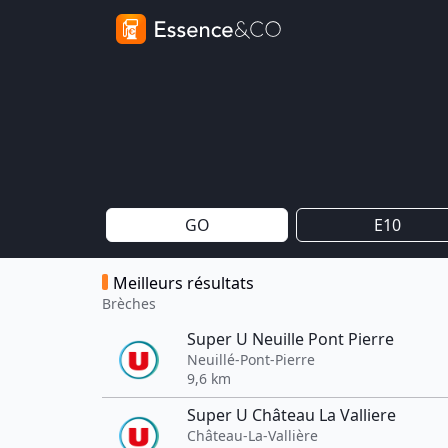
GO
E10
Meilleurs résultats
Brèches
Super U Neuille Pont Pierre
Neuillé-Pont-Pierre
9,6 km
Super U Château La Valliere
Château-La-Vallière