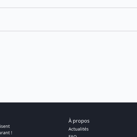
À propos
isent
Actualités
rant !
FAQ