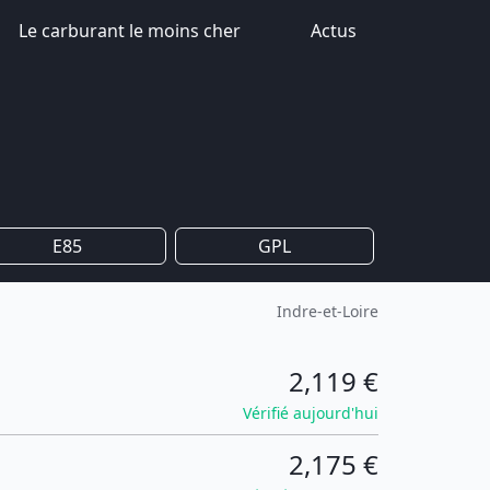
Le carburant le moins cher
Actus
E85
GPL
Indre-et-Loire
2,119 €
Vérifié aujourd'hui
2,175 €