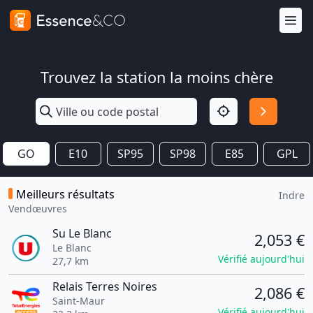
Trouvez la station la moins chère
GO
E10
SP95
SP98
E85
GPL
Meilleurs résultats
Indre
Vendœuvres
Su Le Blanc
2,053 €
Le Blanc
Vérifié aujourd'hui
27,7 km
Relais Terres Noires
2,086 €
Saint-Maur
Vérifié aujourd'hui