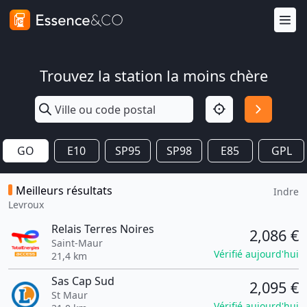
Trouvez la station la moins chère
GO
E10
SP95
SP98
E85
GPL
Meilleurs résultats
Indre
Levroux
Relais Terres Noires
2,086 €
Saint-Maur
Vérifié aujourd'hui
21,4 km
Sas Cap Sud
2,095 €
St Maur
Vérifié aujourd'hui