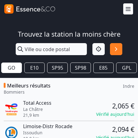
Trouvez la station la moins chère
GO
E10
SP95
SP98
E85
GPL
Meilleurs résultats
Indre
Bommiers
Total Access
2,065 €
La Châtre
Vérifié aujourd'hui
21,9 km
Limoise-Distr Rocade
2,094 €
Issoudun
Vérifié aujourd'hui