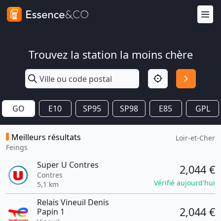
Trouvez la station la moins chère
GO
E10
SP95
SP98
E85
GPL
Meilleurs résultats
Loir-et-Cher
Feings
Super U Contres
2,044 €
Contres
Vérifié aujourd'hui
5,1 km
Relais Vineuil Denis
2,044 €
Papin 1