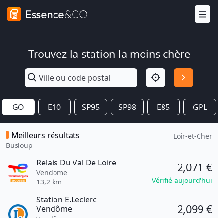
Trouvez la station la moins chère
GO
E10
SP95
SP98
E85
GPL
Meilleurs résultats
Loir-et-Cher
Busloup
Relais Du Val De Loire
2,071 €
Vendome
Vérifié aujourd'hui
13,2 km
Station E.Leclerc
2,099 €
Vendôme