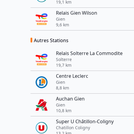
19,1 km
Relais Gien Wilson
Gien
9,6 km
Autres Stations
Relais Solterre La Commodite
Solterre
19,7 km
Centre Leclerc
Gien
8,8 km
Auchan Gien
Gien
10,8 km
Super U Châtillon-Coligny
Chatillon Coligny
13,2 km