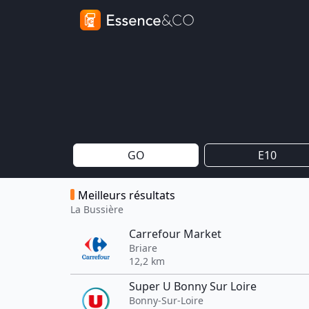
GO
E10
Meilleurs résultats
La Bussière
Carrefour Market
Briare
12,2 km
Super U Bonny Sur Loire
Bonny-Sur-Loire