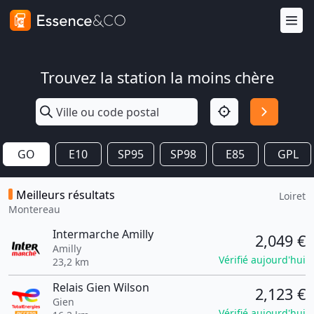
Trouvez la station la moins chère
GO
E10
SP95
SP98
E85
GPL
Meilleurs résultats
Loiret
Montereau
Intermarche Amilly
2,049 €
Amilly
Vérifié aujourd'hui
23,2 km
Relais Gien Wilson
2,123 €
Gien
Vérifié aujourd'hui