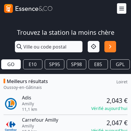
Trouvez la station la moins chère
GO
E10
SP95
SP98
E85
GPL
Meilleurs résultats
Loiret
Oussoy-en-Gâtinais
Adis
2,043 €
Amilly
Vérifié aujourd'hui
11,1 km
Carrefour Amilly
2,047 €
Amilly
Vérifié aujourd'hui