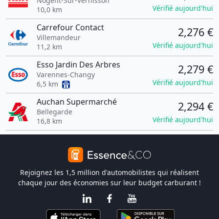
Nogent-Sur-Vernisson
Vérifié aujourd'hui
10,0 km
Carrefour Contact
2,276 €
Villemandeur
Vérifié aujourd'hui
11,2 km
Esso Jardin Des Arbres
2,279 €
Varennes-Changy
Vérifié aujourd'hui
6,5 km
Auchan Supermarché
2,294 €
Bellegarde
Vérifié aujourd'hui
16,8 km
Rejoignez les 1,5 million d'automobilistes qui réalisent
chaque jour des économies sur leur budget carburant !