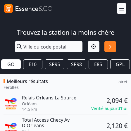
Trouvez la station la moins chère
GO
E10
SP95
SP98
E85
GPL
Meilleurs résultats
Loiret
Férolles
Relais Orleans La Source
2,094 €
Orléans
Vérifié aujourd'hui
14,5 km
Total Access Checy Av
2,120 €
D'Orleans