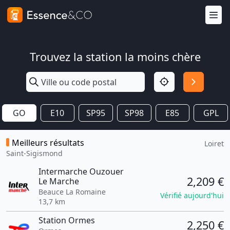
Trouvez la station la moins chère
GO
E10
SP95
SP98
E85
GPL
Meilleurs résultats
Loiret
Saint-Sigismond
Intermarche Ouzouer
2,209 €
Le Marche
Beauce La Romaine
Vérifié aujourd'hui
13,7 km
Station Ormes
2,250 €