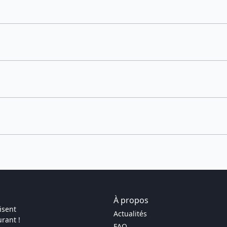
À propos
isent
Actualités
rant !
FAQ