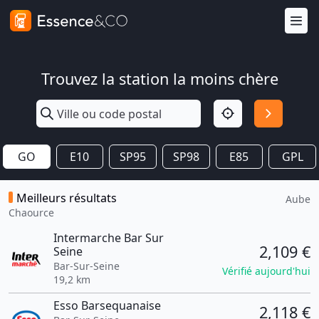
Trouvez la station la moins chère
GO
E10
SP95
SP98
E85
GPL
Meilleurs résultats
Aube
Chaource
Intermarche Bar Sur
2,109 €
Seine
Bar-Sur-Seine
Vérifié aujourd'hui
19,2 km
Esso Barsequanaise
2,118 €