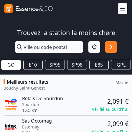
Trouvez la station la moins chère
GO
E10
SP95
SP98
E85
GPL
Meilleurs résultats
Marne
Bouchy-Saint-Genest
Relais De Sourdun
2,091 €
Sourdun
Vérifié aujourd'hui
16,5 km
Sas Octomag
2,099 €
Esternay
Vérifié aujourd'hui