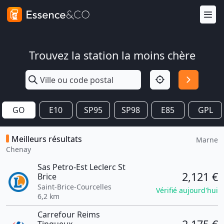
Trouvez la station la moins chère
GO
E10
SP95
SP98
E85
GPL
Meilleurs résultats
Marne
Chenay
Sas Petro-Est Leclerc St
2,121 €
Brice
Saint-Brice-Courcelles
Vérifié aujourd'hui
6,2 km
Carrefour Reims