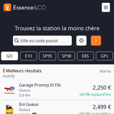
Trouvez la station la moins chère
GO
E10
SP95
SP98
E85
GPL
Meilleurs résultats
Marne
Aubilly
Garage Promsy Et Fils
2,250 €
Gueux
Vérifié aujourd'hui
5,6 km
Eni Gueux
2,499 €
Gueux
Vérifié aujourd'hui