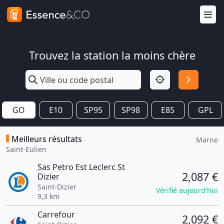
Trouvez la station la moins chère
GO
E10
SP95
SP98
E85
GPL
Meilleurs résultats
Marne
Saint-Eulien
Sas Petro Est Leclerc St
2,087 €
Dizier
Saint-Dizier
Vérifié aujourd'hui
9,3 km
Carrefour
2,092 €