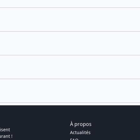
À propos
isent
Actualités
rant !