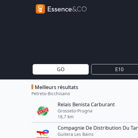
GO
E10
Meilleurs résultats
Petreto-Bicchisano
Relais Benista Carburant
Grosseto-Prugna
18,7 km
Compagnie De Distribution Du Ta
Guitera Les Bains