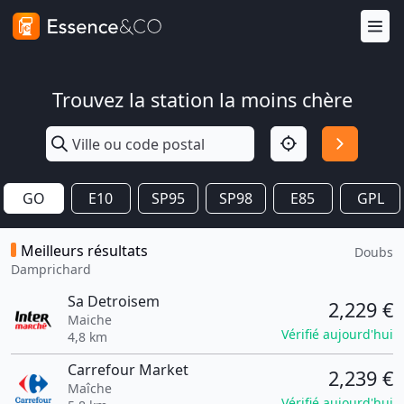
Trouvez la station la moins chère
GO
E10
SP95
SP98
E85
GPL
Meilleurs résultats
Doubs
Damprichard
Sa Detroisem
2,229 €
Maiche
Vérifié aujourd'hui
4,8 km
Carrefour Market
2,239 €
Maîche
Vérifié aujourd'hui