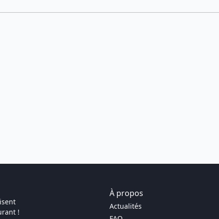
À propos
isent
Actualités
rant !
FAQ