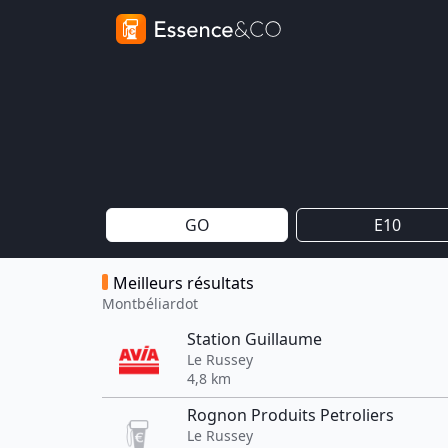
GO
E10
Meilleurs résultats
Montbéliardot
Station Guillaume
Le Russey
4,8 km
Rognon Produits Petroliers
Le Russey