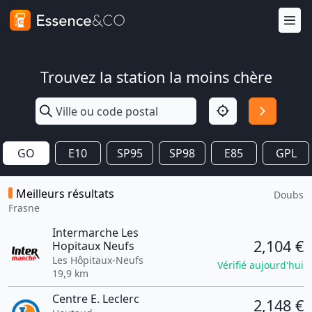
Trouvez la station la moins chère
GO
E10
SP95
SP98
E85
GPL
Meilleurs résultats
Doubs
Frasne
Intermarche Les
2,104 €
Hopitaux Neufs
Les Hôpitaux-Neufs
Vérifié aujourd'hui
19,9 km
Centre E. Leclerc
2,148 €