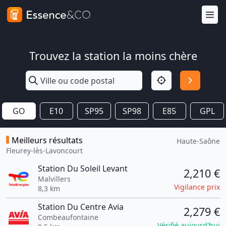
Trouvez la station la moins chère
GO
E10
SP95
SP98
E85
GPL
Meilleurs résultats
Haute-Saône
Fleurey-lès-Lavoncourt
Station Du Soleil Levant
2,210 €
Malvillers
Vigilance prix
8,3 km
Station Du Centre Avia
2,279 €
Combeaufontaine
Vérifié aujourd'hui