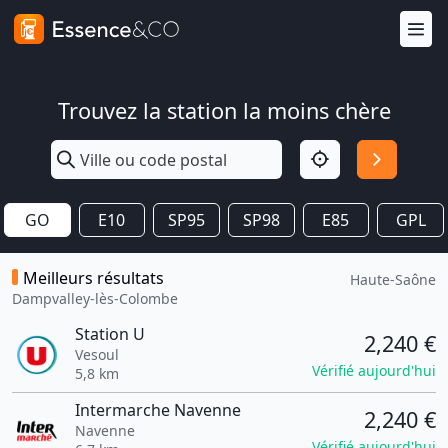
Trouvez la station la moins chère
GO
E10
SP95
SP98
E85
GPL
Meilleurs résultats
Haute-Saône
Dampvalley-lès-Colombe
Station U
2,240 €
Vesoul
Vérifié aujourd'hui
5,8 km
Intermarche Navenne
2,240 €
Navenne
Vérifié aujourd'hui