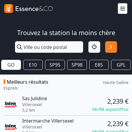
Trouvez la station la moins chère
GO
E10
SP95
SP98
E85
GPL
Meilleurs résultats
Haute-Saône
Esprels
Sas Julidine
2,239 €
Villersexel
Vérifié aujourd'hui
5,2 km
Intermarche Villersexel
2,239 €
Villersexel
Vérifié aujourd'hui