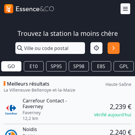
Trouvez la station la moins chère
GO
E10
SP95
SP98
E85
GPL
Meilleurs résultats
Haute-Saône
La Villeneuve-Bellenoye-et-la-Maize
Carrefour Contact -
2,239 €
Faverney
Faverney
Vérifié aujourd'hui
12,2 km
Noidis
2,240 €