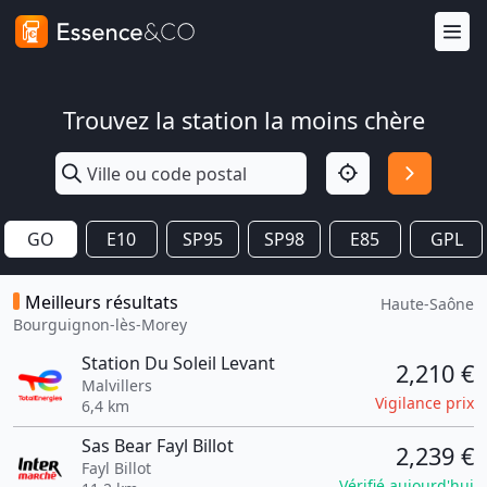
Trouvez la station la moins chère
GO
E10
SP95
SP98
E85
GPL
Meilleurs résultats
Haute-Saône
Bourguignon-lès-Morey
Station Du Soleil Levant
2,210 €
Malvillers
Vigilance prix
6,4 km
Sas Bear Fayl Billot
2,239 €
Fayl Billot
Vérifié aujourd'hui