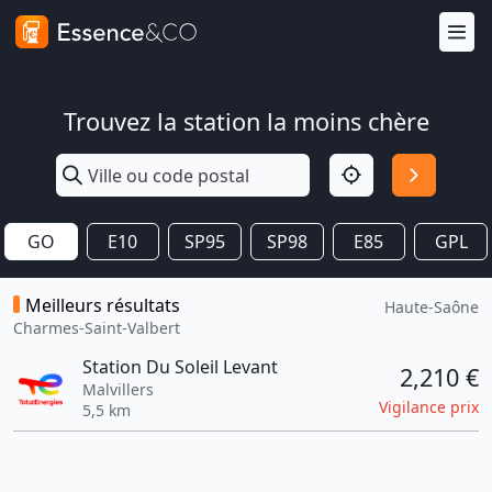
Trouvez la station la moins chère
GO
E10
SP95
SP98
E85
GPL
Meilleurs résultats
Haute-Saône
Charmes-Saint-Valbert
Station Du Soleil Levant
2,210 €
Malvillers
Vigilance prix
5,5 km