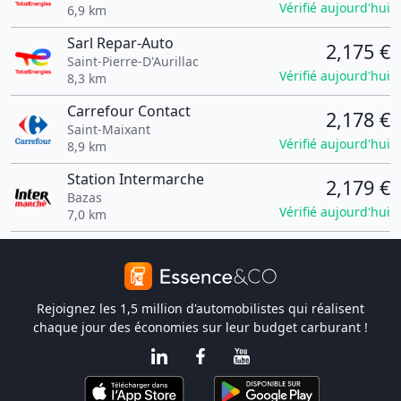
Vérifié aujourd'hui
6,9 km
Sarl Repar-Auto
2,175 €
Saint-Pierre-D'Aurillac
Vérifié aujourd'hui
8,3 km
Carrefour Contact
2,178 €
Saint-Maixant
Vérifié aujourd'hui
8,9 km
Station Intermarche
2,179 €
Bazas
Vérifié aujourd'hui
7,0 km
Rejoignez les 1,5 million d'automobilistes qui réalisent
chaque jour des économies sur leur budget carburant !