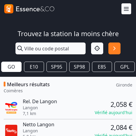
Trouvez la station la moins chère
GO
E10
SP95
SP98
E85
GPL
Meilleurs résultats
Gironde
Coimères
Rel. De Langon
2,058 €
Langon
Vérifié aujourd'hui
7,1 km
Netto Langon
2,084 €
Langon
Vérifié aujourd'hui