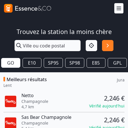
Trouvez la station la moins chère
GO
E10
SP95
SP98
E85
GPL
Meilleurs résultats
Jura
Lent
Netto
2,246 €
Champagnole
Vérifié aujourd'hui
4,7 km
Sas Bear Champagnole
2,246 €
Champagnole
Vérifié aujourd'hui