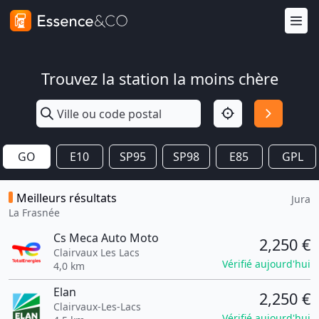
Trouvez la station la moins chère
GO
E10
SP95
SP98
E85
GPL
Meilleurs résultats
Jura
La Frasnée
Cs Meca Auto Moto
2,250 €
Clairvaux Les Lacs
Vérifié aujourd'hui
4,0 km
Elan
2,250 €
Clairvaux-Les-Lacs
Vérifié aujourd'hui