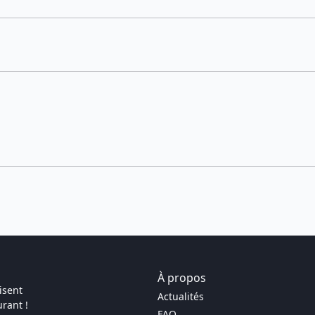
À propos
isent
Actualités
rant !
FAQ