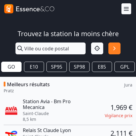
Trouvez la station la moins chère
GO
E10
SP95
SP98
E85
GPL
Meilleurs résultats
Jura
Pratz
Station Avia - Bm Pro
1,969 €
Mecanica
Saint-Claude
Vigilance prix
8,5 km
Relais St Claude Lyon
2,111 €