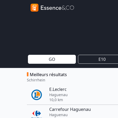
GO
E10
Meilleurs résultats
Schirrhein
E.Leclerc
Haguenau
10,0 km
Carrefour Haguenau
Haguenau