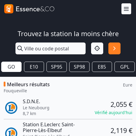
Trouvez la station la moins chère
GO
E10
SP95
SP98
E85
GPL
Meilleurs résultats
Eure
Fouqueville
S.D.N.E.
2,055 €
Le Neubourg
Vérifié aujourd'hui
8,7 km
Station E.Leclerc Saint-
2,119 €
Pierre-Lès-Elbeuf