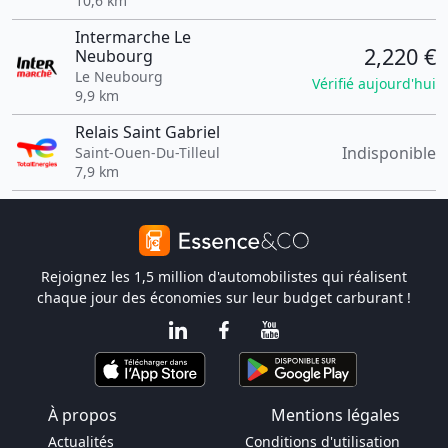
10,6 km
Intermarche Le
2,220 €
Neubourg
Le Neubourg
Vérifié aujourd'hui
9,9 km
Relais Saint Gabriel
Indisponible
Saint-Ouen-Du-Tilleul
7,9 km
Rejoignez les 1,5 million d'automobilistes qui réalisent
chaque jour des économies sur leur budget carburant !
À propos
Mentions légales
Actualités
Conditions d'utilisation