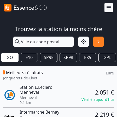
Trouvez la station la moins chère
GO
E10
SP95
SP98
E85
GPL
Meilleurs résultats
Eure
Jonquerets-de-Livet
Station E.Leclerc
2,051 €
Menneval
Menneval
Vérifié aujourd'hui
9,1 km
Intermarche Bernay
2,219 €