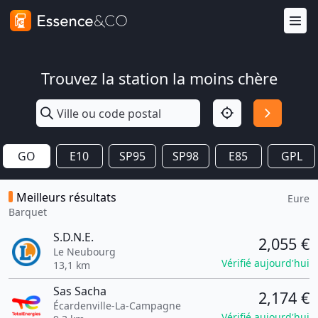
Trouvez la station la moins chère
GO
E10
SP95
SP98
E85
GPL
Meilleurs résultats
Eure
Barquet
S.D.N.E.
2,055 €
Le Neubourg
Vérifié aujourd'hui
13,1 km
Sas Sacha
2,174 €
Écardenville-La-Campagne
Vérifié aujourd'hui