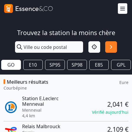
Trouvez la station la moins chère
GO
E10
SP95
SP98
E85
GPL
Meilleurs résultats
Eure
Courbépine
Station E.Leclerc
2,041 €
Menneval
Menneval
Vérifié aujourd'hui
4,4 km
Relais Malbrouck
2,109 €