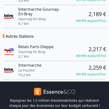
5,9 km
Intermarche Gournay-
2,189 €
En-Bray
Gournay-En-Bray
Vérifié aujourd'hui
4,7 km
Autres Stations
Relais Paris-Dieppe
2,217 €
Gournay En Bray
Vérifié aujourd'hui
3,7 km
Intermarche
2,259 €
La Feuillie
Vérifié aujourd'hui
10,2 km
Rejoignez les 1,5 million d'automobilistes qui réalisent
chaque jour des économies sur leur budget carburant !