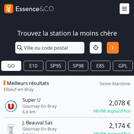
Trouvez la station la moins chère
GO
E10
SP95
SP98
E85
GPL
Meilleurs résultats
Seine-Maritime
Elbeuf-en-Bray
Super U
2,078 €
Gournay-En-Bray
Vérifié aujourd'hui
6,6 km
J. Beauval Sas
2,174 €
Gournay-En-Bray
Vérifié aujourd'hui