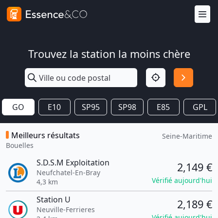
Trouvez la station la moins chère
GO
E10
SP95
SP98
E85
GPL
Meilleurs résultats
Seine-Maritime
Bouelles
S.D.S.M Exploitation
2,149 €
Neufchatel-En-Bray
Vérifié aujourd'hui
4,3 km
Station U
2,189 €
Neuville-Ferrieres
Vérifié aujourd'hui