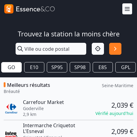
Trouvez la station la moins chère
GO
E10
SP95
SP98
E85
GPL
Meilleurs résultats
Seine-Maritime
Bréauté
Carrefour Market
2,039 €
Goderville
Vérifié aujourd'hui
2,9 km
Intermarche Criquetot
2,099 €
L'Esneval