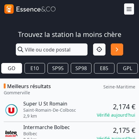
Trouvez la station la moins chère
GO
E10
SP95
SP98
E85
GPL
Meilleurs résultats
Seine-Maritime
Gommerville
Super U St Romain
2,174 €
Saint-Romain-De-Colbosc
Vérifié aujourd'hui
2,9 km
Intermarche Bolbec
2,175 €
Bolbec
Vérifié aujourd'hui