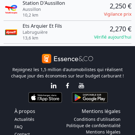
Station D'Aussillon
2,250 €
Aussillon
Vigilance prix
10,2 km
Ets Arquier Et Fils
2,270 €
Labruguière
Vérifié aujourd'hui
13,6 km
Rejoignez les 1,5 million d'automobilistes qui réalisent
chaque jour des économies sur leur budget carburant !
À propos
Mentions légales
Actualités
Conditions d'utilisation
Politique de confidentialité
FAQ
Mentions légales
Contact