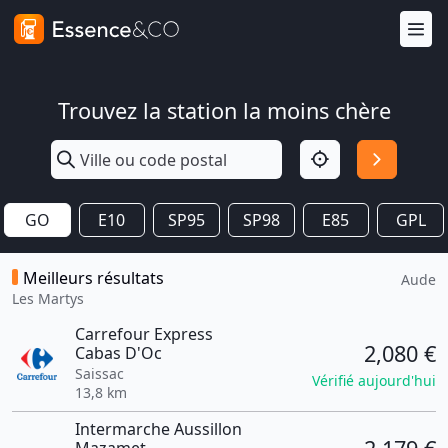
Trouvez la station la moins chère
GO
E10
SP95
SP98
E85
GPL
Meilleurs résultats
Aude
Les Martys
Carrefour Express
2,080 €
Cabas D'Oc
Saissac
Vérifié aujourd'hui
13,8 km
Intermarche Aussillon