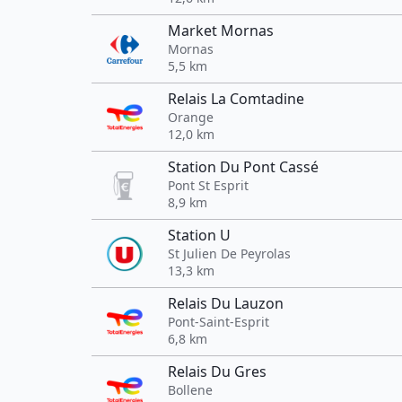
Market Mornas
Mornas
5,5 km
Relais La Comtadine
Orange
12,0 km
Station Du Pont Cassé
Pont St Esprit
8,9 km
Station U
St Julien De Peyrolas
13,3 km
Relais Du Lauzon
Pont-Saint-Esprit
6,8 km
Relais Du Gres
Bollene