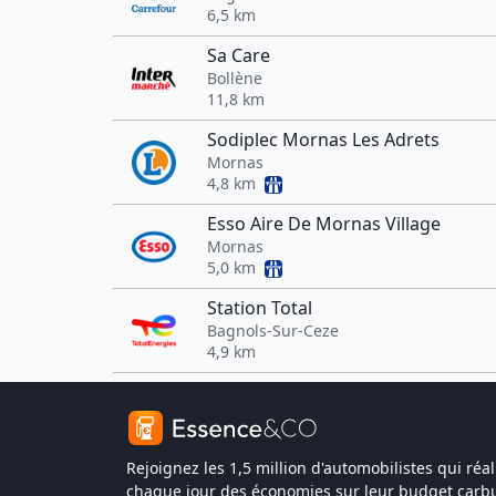
6,5 km
Sa Care
Bollène
11,8 km
Sodiplec Mornas Les Adrets
Mornas
4,8 km
Esso Aire De Mornas Village
Mornas
5,0 km
Station Total
Bagnols-Sur-Ceze
4,9 km
Rejoignez les 1,5 million d'automobilistes qui réal
chaque jour des économies sur leur budget carbu