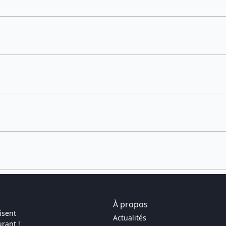
À propos
isent
Actualités
rant !