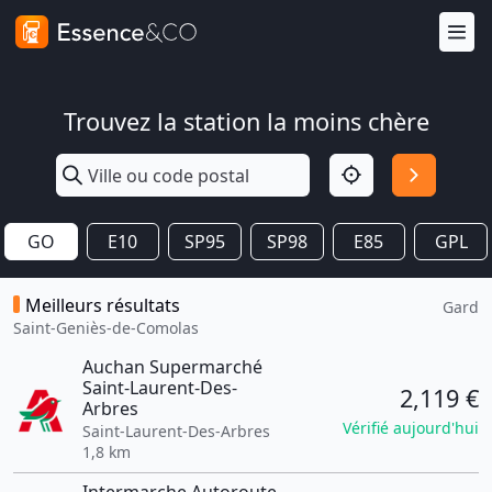
Trouvez la station la moins chère
GO
E10
SP95
SP98
E85
GPL
Meilleurs résultats
Gard
Saint-Geniès-de-Comolas
Auchan Supermarché
Saint-Laurent-Des-
2,119 €
Arbres
Vérifié aujourd'hui
Saint-Laurent-Des-Arbres
1,8 km