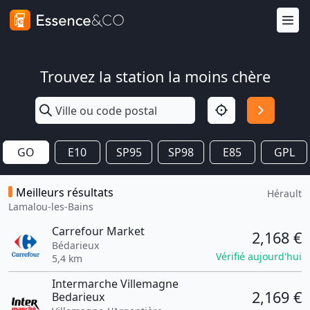
Trouvez la station la moins chère
GO
E10
SP95
SP98
E85
GPL
Meilleurs résultats
Hérault
Lamalou-les-Bains
Carrefour Market
2,168 €
Bédarieux
Vérifié aujourd'hui
5,4 km
Intermarche Villemagne
2,169 €
Bedarieux