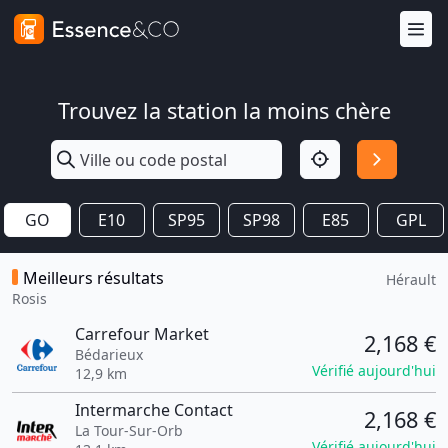
Trouvez la station la moins chère
GO
E10
SP95
SP98
E85
GPL
Meilleurs résultats
Hérault
Rosis
Carrefour Market
2,168 €
Bédarieux
Vérifié aujourd'hui
12,9 km
Intermarche Contact
2,168 €
La Tour-Sur-Orb
Vérifié aujourd'hui