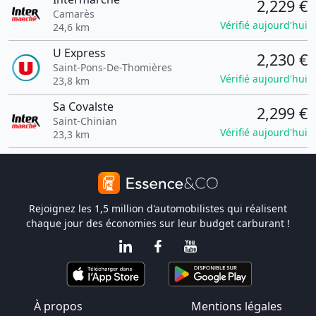
2,229 €
Camarès
Vérifié aujourd'hui
24,6 km
U Express
2,230 €
Saint-Pons-De-Thomières
Vérifié aujourd'hui
23,8 km
Sa Covalste
2,299 €
Saint-Chinian
Vérifié aujourd'hui
23,3 km
Rejoignez les 1,5 million d'automobilistes qui réalisent
chaque jour des économies sur leur budget carburant !
À propos
Mentions légales