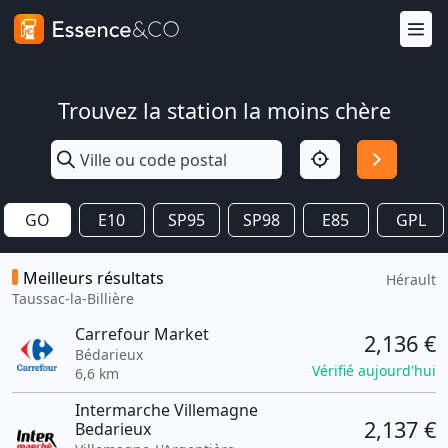
Trouvez la station la moins chère
GO
E10
SP95
SP98
E85
GPL
Meilleurs résultats
Hérault
Taussac-la-Billière
Carrefour Market
2,136 €
Bédarieux
Vérifié aujourd'hui
6,6 km
Intermarche Villemagne
2,137 €
Bedarieux