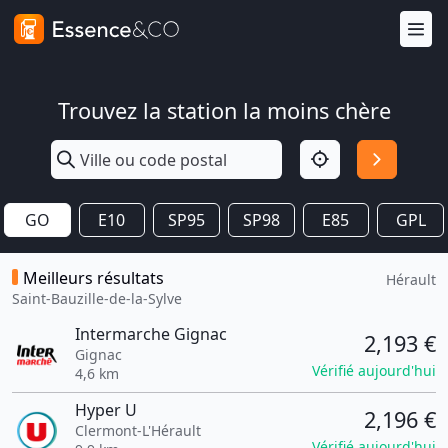
Trouvez la station la moins chère
GO
E10
SP95
SP98
E85
GPL
Meilleurs résultats
Hérault
Saint-Bauzille-de-la-Sylve
Intermarche Gignac
2,193 €
Gignac
Vérifié aujourd'hui
4,6 km
Hyper U
2,196 €
Clermont-L'Hérault
Vérifié aujourd'hui